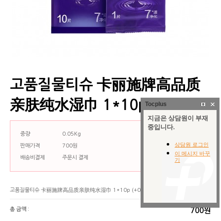
고품질물티슈 卡丽施牌高品质
亲肤纯水湿巾 1*10p
Tocplus
중량
0.05Kg
판매가격
700원
배송비결제
주문시 결제
고품질물티슈 卡丽施牌高品质亲肤纯水湿巾 1*10p
(+0원)
총 금액 :
700원