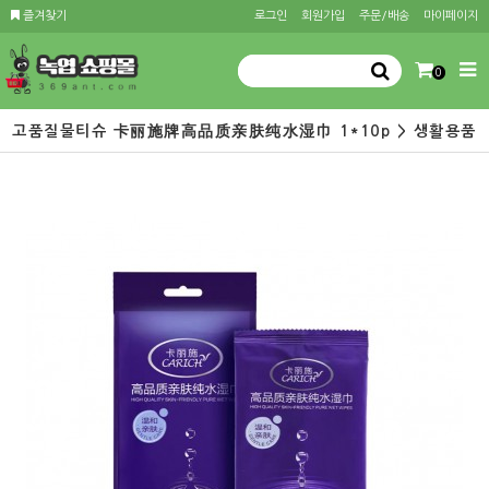
즐겨찾기
로그인
회원가입
주문/배송
마이페이지
0
고품질물티슈 卡丽施牌高品质亲肤纯水湿巾 1*10p > 생활용품