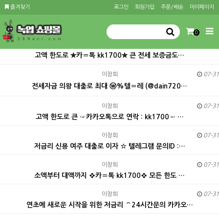
즐겨찾기
로그인
회원가입
주문/배송
마이페이지
0
고액 한도로 ✮카〓톡 kk1700✮ 큰 전세 보증금도…
이창희
07-31
전세자금 의왕 대출로 최대 ⓦ%텔〓레 (@dain720…
이창희
07-31
고액 한도로 큰 ☞카카오톡으로 연락 : kk1700☜ …
이창희
07-31
저금리 신용 여주 대출로 이자 ☆ 텔레그램 문의ID :…
이창희
07-31
소액부터 대액까지 ❖카〓톡 kk1700❖ 모든 한도 …
이창희
07-31
연초에 새로운 시작을 위한 저금리 ⌒24시간문의 카카오…