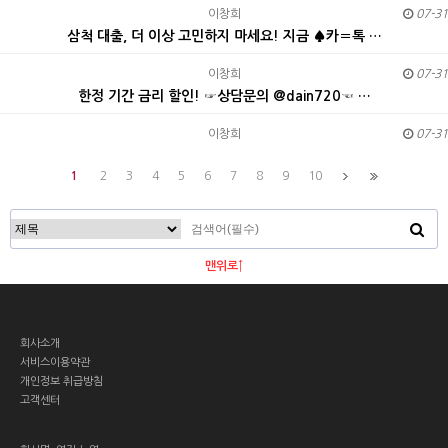
이창희
07-31
삼척 대출, 더 이상 고민하지 마세요! 지금 ♠카〓톡 …
이창희
07-31
한정 기간 금리 할인! ☞상담문의 @dain720☜ …
이창희
07-31
1
2
3
4
5
6
7
8
9
10
맨위로↑
회사소개
서비스이용약관
개인정보 취급방침
고객센터