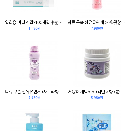
일회용 비닐 장갑/100개입 卡丽施一次性TPE手套/100支 25夏
의류 구슬 섬유유연제 (사월꽃향）衣物留香珠/640g/四月花香（粉色）
1,180원
7,980원
의류 구슬 섬유유연제 (사쿠라향）衣物留香珠/640g/樱盏微醺
애생활 세탁세제 (라벤더향 ) 爱生活留香珠爆炸盐/750g/薰衣草（洗衣卫浴）（25新品）
7,980원
5,980원