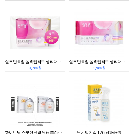
실크단백질 폴리펩티드 생리대 290*16p 蚕丝蛋白卫生巾
실크단백질 폴리펩티드 생리대 360*6p 蚕丝蛋白卫生巾
3,780원
1,980원
화이트닝 스팟선크림 50g 美白光护净斑防晒霜
모기퇴치액 120ml 驱蚊液