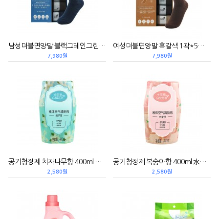
남성더블면양말 블랙그레인그린 1곽*5컬레 男士双针棉袜黑灰青
여성더블면양말 흑갈색 1곽*5컬레 女士双针棉袜黑褐色
7,980원
7,980원
공기청정제 치자나무향 400ml 栀子花液体空气清新剂
공기청정제 복숭아향 400ml 水蜜桃空气清新剂
2,580원
2,580원