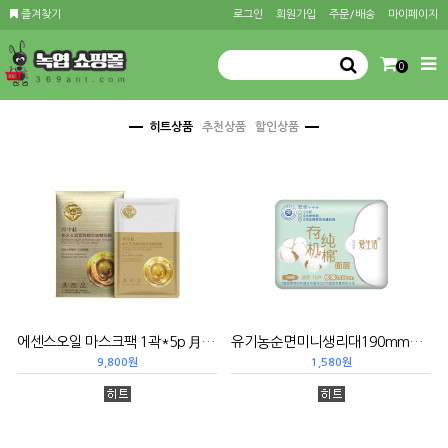
즐겨찾기
로그인
회원가입
주문/배송
마이페이지
0
히트상품
추천상품
할인상품
에센스오일 마스크팩 1곽*5p 月中桂参芝玉润紧致精华油敷面膜
유기농순면미니생리대190mm*10 (쿠폰5)有机纯棉迷你卫生巾
9,800원
1,580원