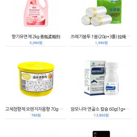
향기유연제 2kg 香氛柔顺剂
쓰레기봉투 1봉(20p*3롤) 拉绳式垃圾袋
5,980원
1,980원
고체청향제 오렌지자몽향 70g 固体清香剂橘香柚惑
암모니아 연골소 칼슘 60g(1g*60알) 氨糖软骨素加钙片
780원
13,800원