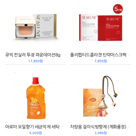
큐빅 컨실러 투광 파운데이션8g 星钻隐瑕透光粉底膏
폴리펩티드콜라겐 탄력마스크팩1곽*5p 希诺丝多肽胶原淡纹紧致面膜
17,800원
7,800원
아로마 오일향기 세균억제 세탁세제 (오렌지과일향)1.1KG 精油香氛抑菌洗衣液/甜橙果香
차량용 걸이식방향제 (계화룡정) 8ML悬挂式车载香薰/桂花龙井
5,000원
3,980원