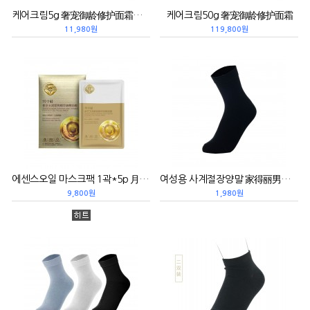
케어크림5g 奢宠御龄修护面霜小样
케어크림50g 奢宠御龄修护面霜
11,980원
119,800원
에센스오일 마스크팩 1곽*5p 月中桂参芝玉润紧致精华油敷面膜
여성용 사계절장양말 家得丽男士四季长袜
9,800원
1,980원