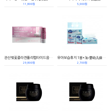
11,800원
5,000원
관산벚꽃콜라겐폴리펩타이드음료 600ml(60ml*10병) 关山樱花胶原蛋白三肽饮
유아보습휴지 1봉*3p 婴幼儿保湿面巾纸
29,800원
2,700원