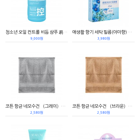
청소년 오일 컨트롤 비듬 샴푸 易贝乐青少年控油去屑洗发露/400ML(25新品
애생활 향기 세탁 필름(아마향) 爱生活 香氛洗衣片/亚麻香（洗衣卫浴）（25新品）
9,000원
3,980원
코튼 항균 네모수건 （그레이）家得丽 精梳细绒棉抗菌方巾/棕色（绿叶毛巾） (25新品）
코튼 항균 네모수건 （브라운）家得丽 精梳细绒棉抗菌方巾/棕色（绿叶毛巾） (25新品）
2,580원
2,580원