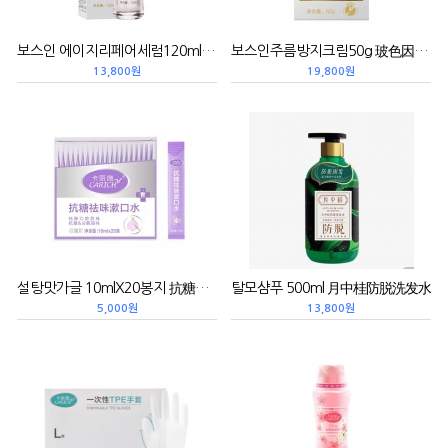
보스인 에이지리페어세럼120ml 玻色因焕颜菁华水
보스인주름방지크림50g 玻色因抗皱面霜
13,800원
19,800원
설탕맛가글 10mlX20봉지 抗糖趣味漱口水
탈모샴푸 500ml 月中桂防脱洗发水
5,000원
13,800원