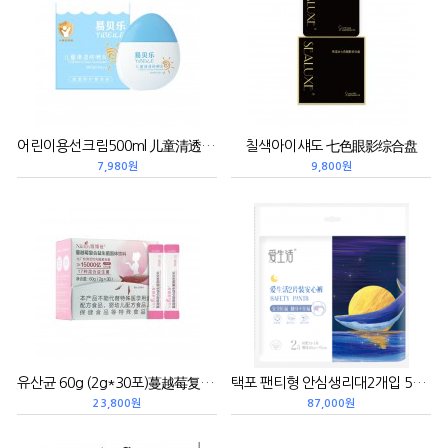
어린이용선크림500ml 儿童清透防晒乳
칠색아이섀도 七色眼影综合盘
7,980원
9,800원
유산균 60g (2g*30포)蔓越莓复合益生菌固体饮料
택포 팬티형 안심생리대2개입 50개 M-L 卫生巾安心裤2片装
23,800원
87,000원