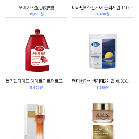
오메가3 鱼油软胶囊
비타민B 스킨케어 글리세린 110ml 维生素B护肤甘油
39,800원
1,400원
폴리펩타이드 헤어트리트먼트크림 300g 多肽角蛋白焦发修护霜
팬티형안심생리대2개입 XL-XXL 卫生巾安心裤2片装
5,800원
1,380원