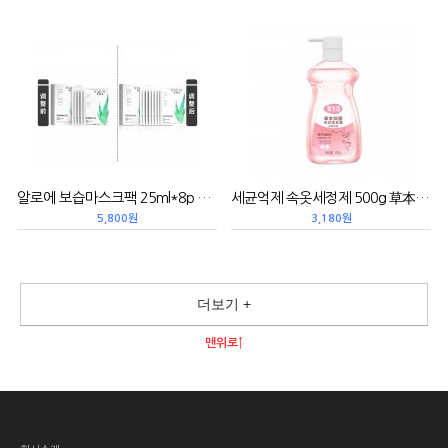
알로에 보습마스크팩 25ml*8p 芦荟保湿面膜
세균억제 속옷세정제 500g 草本抑菌内衣洗衣液（缤果香氛）
5,800원
3,180원
더보기 +
맨위로↑