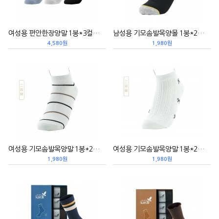
여성용 편안한장양말 1봉*3컬레 女式舒棉长袜
남성용 기모솜발목양몰 1봉*2컬레 短款抗菌男袜（撞色）
4,580원
1,980원
여성용 기모솜발목양말 1봉*2컬레 棉条纹短款抗菌女袜
여성용 기모솜발목양말 1봉*2컬레 蝴蝶结抗菌女袜
1,980원
1,980원