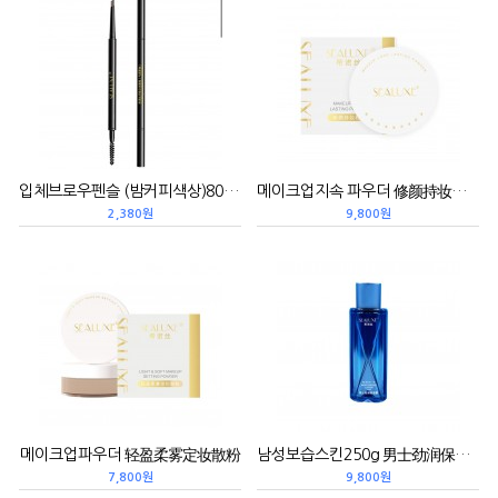
입체브로우펜슬 (밤커피색상)80g 纤细立体眉笔（气质栗咖）
메이크업지속 파우더 修颜持妆粉饼
2,380원
9,800원
메이크업파우더 轻盈柔雾定妆散粉
남성보습스킨250g 男士劲润保湿露
7,800원
9,800원