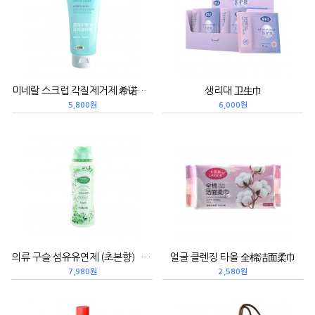
미네랄 스크럽 각질제거제 希诺丝晶莹矿物面部磨砂膏/100g (25夏）
생리대 卫生巾
5,800원
6,000원
의류 구슬 섬유유연제 (초본향）衣物留香珠/640g/草木清香
얼굴 클렌징 타올 全棉洁面柔巾
7,980원
2,580원