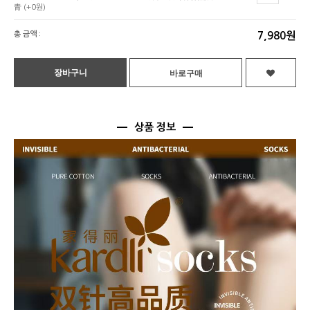
青
(+0원)
총 금액 :
7,980원
상품 정보