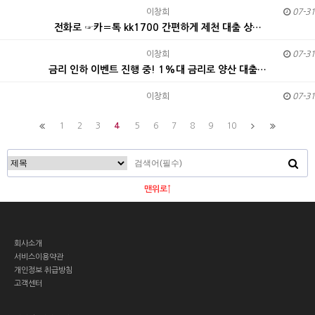
이창희
07-31
전화로 ☞카〓톡 kk1700 간편하게 제천 대출 상…
이창희
07-31
금리 인하 이벤트 진행 중! 1%대 금리로 양산 대출…
이창희
07-31
1
2
3
4
5
6
7
8
9
10
맨위로↑
회사소개
서비스이용약관
개인정보 취급방침
고객센터