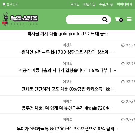
즐겨찾기
로그인
회원가입
주문/배송
마이페이지
0
학자금 거제 대출 gold product! 2%대 금…
이창희
07-31
온라인 ➤카〓톡 kk1700 상담으로 시간과 장소에 …
이창희
07-31
저금리 계룡대출의 시대가 열렸습니다! 1.5%대부터 …
이창희
07-31
전화로 간편하게 군포 대출 ⓕ상담은 카카오톡 : kk…
이창희
07-31
동두천 대출, 더 쉽게 더 ◈친구추가 @dain720◈…
이창희
07-31
무이자 ༺카〓톡 kk1700༻ 프로모션으로 0% 금리…