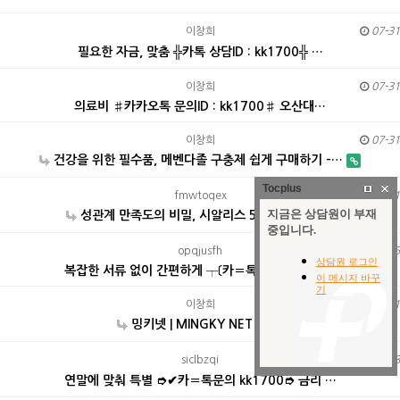
이창희
07-31
필요한 자금, 맞춤 ╬카톡 상담ID : kk1700╬ …
이창희
07-31
의료비 ♯카카오톡 문의ID : kk1700♯ 오산대…
이창희
07-31
건강을 위한 필수품, 메벤다졸 구충제 쉽게 구매하기 -…
Tocplus
fmwtoqex
07-31
성관계 만족도의 비밀, 시알리스 5mg 디시
opqjusfh
06:35
복잡한 서류 없이 간편하게 ┬〔카〓톡 kk1700〕┬ …
이창희
07-31
밍키넷 | MINGKY NET
siclbzqi
04:38
연말에 맞춰 특별 ➮✔카〓톡문의 kk1700➮ 금리 …