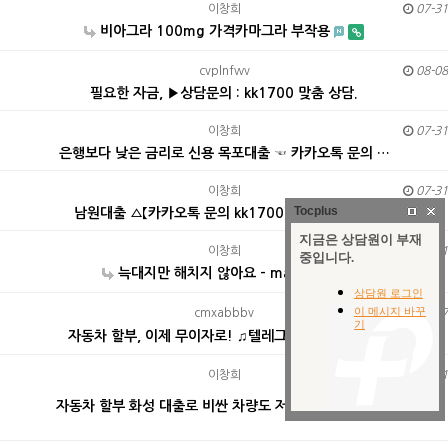
이창희
07-31
비아그라 100mg 가격카마그라 부작용
cvplnfwv
08-08
필요한 자금, ▶상담문의 : kk1700 맞춤 상담.
이창희
07-31
은행보다 낮은 금리로 신용 목포대출 ☜ 카카오톡 문의 …
이창희
07-31
Tocplus
남원대출 ▵【카카오톡 문의 kk1700】▵ 연체는 신…
이창희
07-31
늑대지만 해치지 않아요 - manhwa
cmxabbbv
08-07
자동차 할부, 이제 무이자로! ♫텔레그램 문의접수 : …
이창희
07-31
자동차 할부 화성 대출로 비싼 차량도 저금리로 ༺카〓…