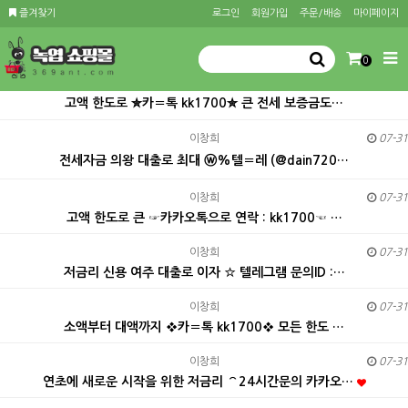
즐겨찾기
로그인
회원가입
주문/배송
마이페이지
0
고액 한도로 ✮카〓톡 kk1700✮ 큰 전세 보증금도…
이창희
07-31
전세자금 의왕 대출로 최대 ⓦ%텔〓레 (@dain720…
이창희
07-31
고액 한도로 큰 ☞카카오톡으로 연락 : kk1700☜ …
이창희
07-31
저금리 신용 여주 대출로 이자 ☆ 텔레그램 문의ID :…
이창희
07-31
소액부터 대액까지 ❖카〓톡 kk1700❖ 모든 한도 …
이창희
07-31
연초에 새로운 시작을 위한 저금리 ⌒24시간문의 카카오…