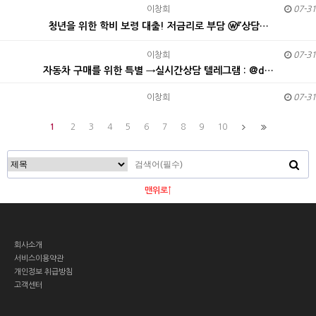
이창희
07-31
청년을 위한 학비 보령 대출! 저금리로 부담 ⓦ『상담…
이창희
07-31
자동차 구매를 위한 특별 →실시간상담 텔레그램 : @d…
이창희
07-31
1
2
3
4
5
6
7
8
9
10
맨위로↑
회사소개
서비스이용약관
개인정보 취급방침
고객센터