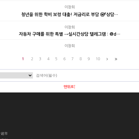
이창희
청년을 위한 학비 보령 대출! 저금리로 부담 ⓦ『상담…
이창희
자동차 구매를 위한 특별 →실시간상담 텔레그램 : @d…
이창희
1
2
3
4
5
6
7
8
9
10
맨위로↑
叶超市