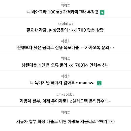
이창희
비아그라 100mg 가격카마그라 부작용
cvplnfwv
필요한 자금, ▶상담문의 : kk1700 맞춤 상담.
이창희
은행보다 낮은 금리로 신용 목포대출 ☜ 카카오톡 문의 …
이창희
남원대출 ▵【카카오톡 문의 kk1700】▵ 연체는 신…
이창희
늑대지만 해치지 않아요 - manhwa
cmxabbbv
자동차 할부, 이제 무이자로! ♫텔레그램 문의접수 : …
이창희
자동차 할부 화성 대출로 비싼 차량도 저금리로 ༺카〓…