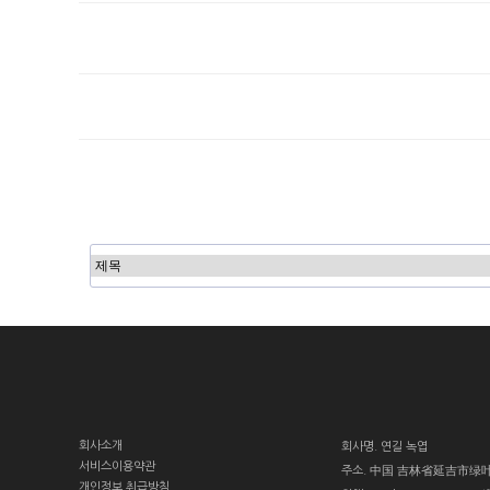
다음
맨끝
회사소개
회사명.
연길 녹엽
서비스이용약관
주소.
中国 吉林省延吉市绿
개인정보 취급방침