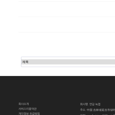
다음
맨끝
회사소개
회사명.
연길 녹엽
서비스이용약관
주소.
中国 吉林省延吉市绿
개인정보 취급방침