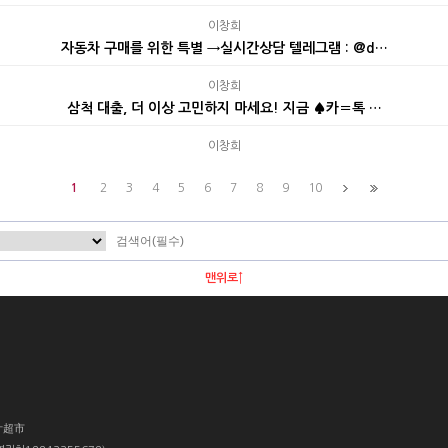
이창희
자동차 구매를 위한 특별 →실시간상담 텔레그램 : @d…
이창희
삼척 대출, 더 이상 고민하지 마세요! 지금 ♠카〓톡 …
이창희
1
2
3
4
5
6
7
8
9
10
맨위로↑
叶超市