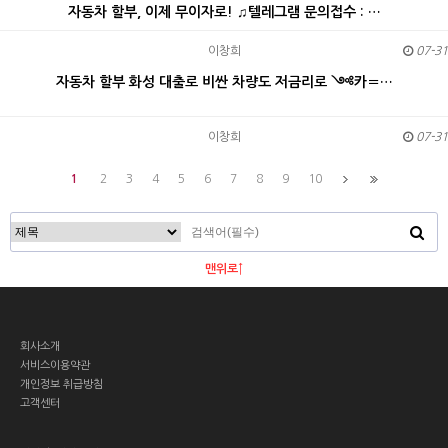
자동차 할부, 이제 무이자로! ♫텔레그램 문의접수 : …
이창희
07-31
자동차 할부 화성 대출로 비싼 차량도 저금리로 ༺카〓…
이창희
07-31
1
2
3
4
5
6
7
8
9
10
맨위로↑
회사소개
서비스이용약관
개인정보 취급방침
고객센터