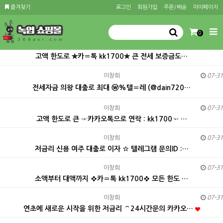
즐겨찾기
로그인
회원가입
주문/배송
마이페이지
0
고액 한도로 ✮카〓톡 kk1700✮ 큰 전세 보증금도…
이창희
07-31
전세자금 의왕 대출로 최대 ⓦ%텔〓레 (@dain720…
이창희
07-31
고액 한도로 큰 ☞카카오톡으로 연락 : kk1700☜ …
이창희
07-31
저금리 신용 여주 대출로 이자 ☆ 텔레그램 문의ID :…
이창희
07-31
소액부터 대액까지 ❖카〓톡 kk1700❖ 모든 한도 …
이창희
07-31
연초에 새로운 시작을 위한 저금리 ⌒24시간문의 카카오…