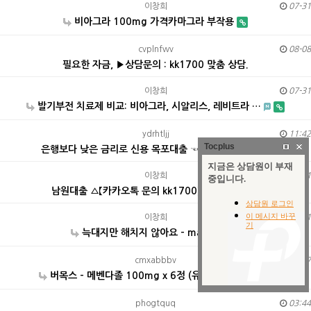
이창희
07-31
비아그라 100mg 가격카마그라 부작용
cvplnfwv
08-08
필요한 자금, ▶상담문의 : kk1700 맞춤 상담.
이창희
07-31
발기부전 치료제 비교: 비아그라, 시알리스, 레비트라 …
ydrhtljj
11:42
Tocplus
은행보다 낮은 금리로 신용 목포대출 ☜ 카카오톡 문의 …
이창희
07-31
남원대출 ▵【카카오톡 문의 kk1700】▵ 연체는 신…
이창희
07-31
늑대지만 해치지 않아요 - manhwa
cmxabbbv
08-07
버목스 - 메벤다졸 100mg x 6정 (유럽산 C형 …
phogtquq
03:44