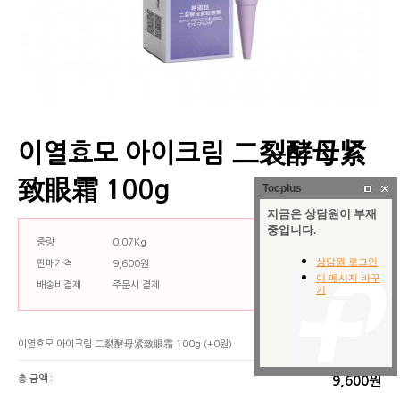
이열효모 아이크림 二裂酵母紧
致眼霜 100g
Tocplus
중량
0.07Kg
판매가격
9,600원
배송비결제
주문시 결제
이열효모 아이크림 二裂酵母紧致眼霜 100g
(+0원)
총 금액 :
9,600원