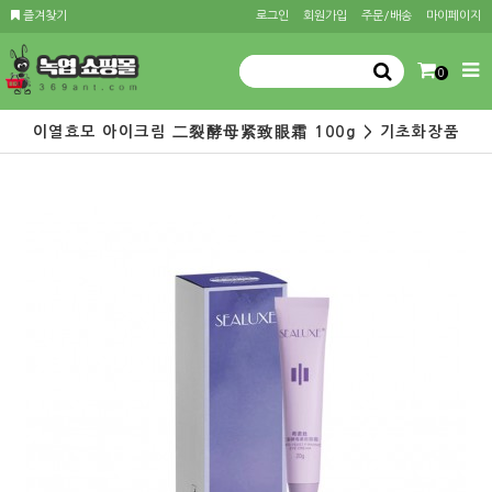
즐겨찾기
로그인
회원가입
주문/배송
마이페이지
0
이열효모 아이크림 二裂酵母紧致眼霜 100g > 기초화장품