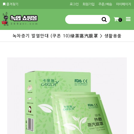
즐겨찾기
로그인
회원가입
주문/배송
마이페이지
0
녹차증기 발열안대 (쿠폰 10)绿茶蒸汽眼罩 > 생활용품