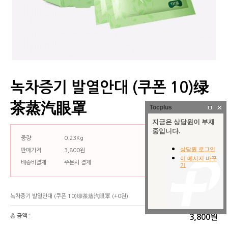
녹차증기 발열안대 (쿠폰 10)绿
茶蒸汽眼罩
Tocplus
중량
0.23Kg
판매가격
3,800원
배송비결제
주문시 결제
녹차증기 발열안대 (쿠폰 10)绿茶蒸汽眼罩
(+0원)
총 금액 :
3,800원