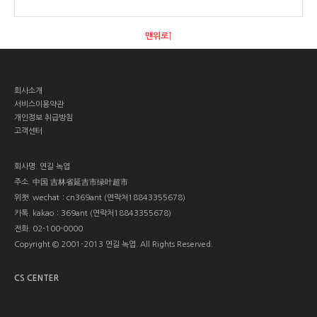
맨위로↑
회사소개
서비스이용약관
개인정보 취급방침
고객센터
회사명.
연길 녹엽
주소.
中国 吉林省延吉市绿叶超市
위챗.
wechat：cn369ant (연락처18843355678)
카톡.
kakao：369ant (연락처18843355678)
전화.
02-100-0000
Copyright © 2001-2013 연길 녹엽. All Rights Reserved.
CS CENTER